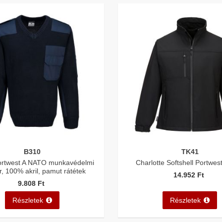
B310
TK41
ortwest A NATO munkavédelmi
Charlotte Softshell Portwes
r, 100% akril, pamut rátétek
14.952 Ft
9.808 Ft
Részletek
Részletek