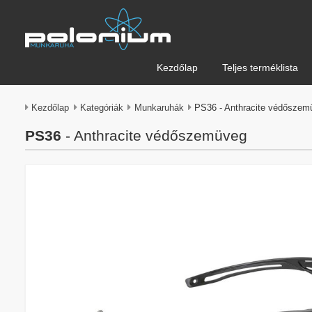
Kezdőlap
Teljes terméklista
Kezdőlap
Kategóriák
Munkaruhák
PS36 - Anthracite védőszem
PS36
- Anthracite védőszemüveg