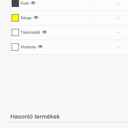
Füst
-
Sárga
-
Tükröződő
-
Víztiszta
-
Hasonló termékek