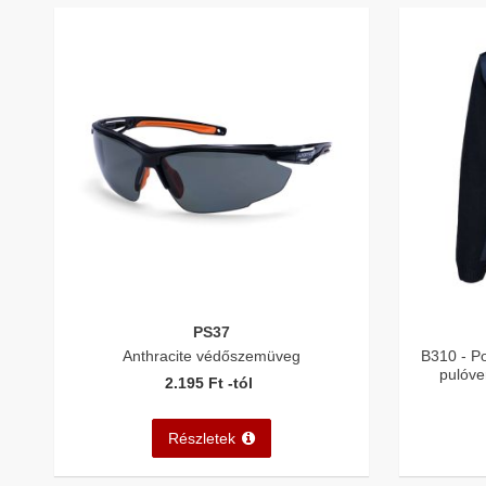
PS37
Anthracite védőszemüveg
B310 - P
pulóve
2.195 Ft -tól
Részletek