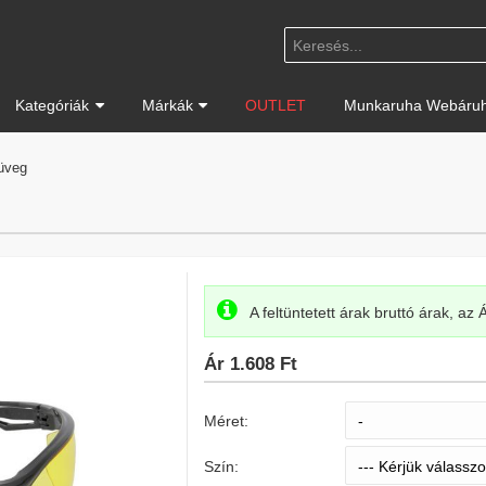
Kategóriák
Márkák
OUTLET
Munkaruha Webáruh
üveg
A feltüntetett árak bruttó árak, az
Ár
1.608 Ft
Méret:
Szín: