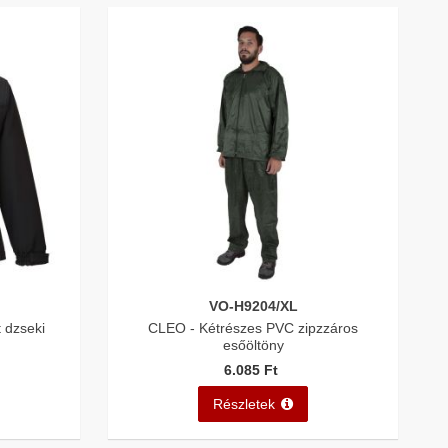
VO-H9204/XL
t dzseki
CLEO - Kétrészes PVC zipzzáros
esőöltöny
6.085 Ft
Részletek