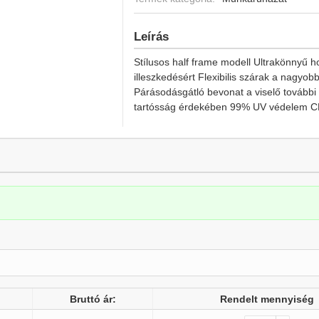
Leírás
Stílusos half frame modell Ultrakönnyű h
illeszkedésért Flexibilis szárak a nag
Párásodásgátló bevonat a viselő további
tartósság érdekében 99% UV védelem CE 
Bruttó ár:
Rendelt mennyiség