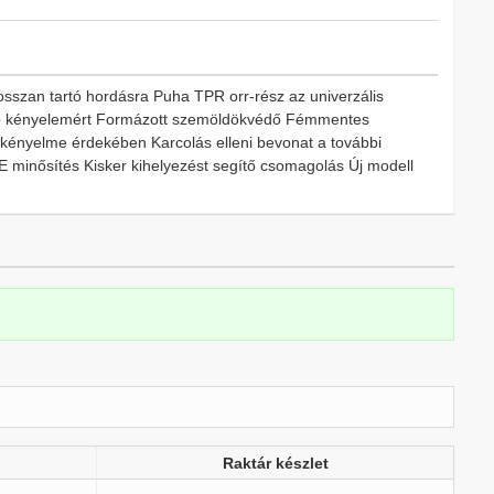
osszan tartó hordásra Puha TPR orr-rész az univerzális
yobb kényelemért Formázott szemöldökvédő Fémmentes
 kényelme érdekében Karcolás elleni bevonat a további
minősítés Kisker kihelyezést segítő csomagolás Új modell
Raktár készlet