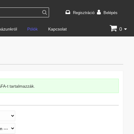
Regisztráció
Belépés
0
ázunkról
Pólók
Kapcsolat
 ÁFA-t tartalmazzák.