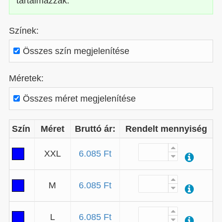
tartalmazzák.
Színek:
Összes szín megjelenítése
Méretek:
Összes méret megjelenítése
Szín
Méret
Bruttó ár:
Rendelt mennyiség
XXL
6.085 Ft
M
6.085 Ft
L
6.085 Ft