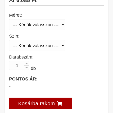
Ár
6.085 Ft
Méret:
Szín:
Darabszám:
db
PONTOS ÁR:
-
Kosárba rakom