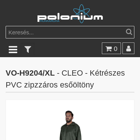
0
VO-H9204/XL
- CLEO - Kétrészes
PVC zipzzáros esőöltöny