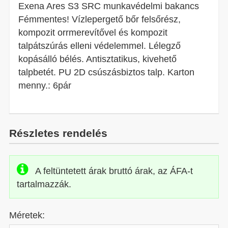
Exena Ares S3 SRC munkavédelmi bakancs
Fémmentes! Vízlepergető bőr felsőrész,
kompozit orrmerevítővel és kompozit
talpátszúrás elleni védelemmel. Lélegző
kopásálló bélés. Antisztatikus, kivehető
talpbetét. PU 2D csúszásbiztos talp. Karton
menny.: 6pár
Részletes rendelés
A feltüntetett árak bruttó árak, az ÁFA-t
tartalmazzák.
Méretek: