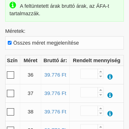
A feltüntetett árak bruttó árak, az ÁFA-t
tartalmazzák.
Méretek:
Összes méret megjelenítése
Szín
Méret
Bruttó ár:
Rendelt mennyiség
36
39.776 Ft
37
39.776 Ft
38
39.776 Ft