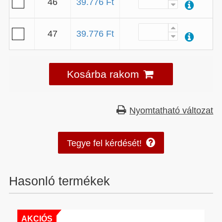
46
39.776 Ft
47
39.776 Ft
Kosárba rakom
Nyomtatható változat
Tegye fel kérdését!
Hasonló termékek
AKCIÓS