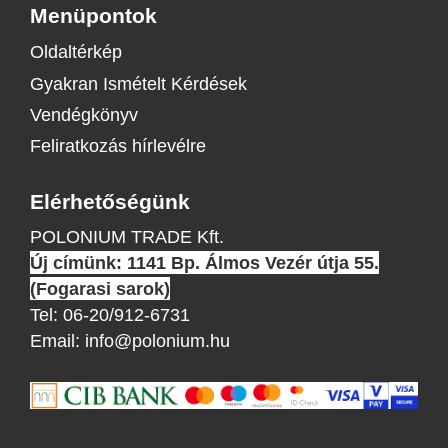
Menüpontok
Oldaltérkép
Gyakran Ismételt Kérdések
Vendégkönyv
Feliratkozás hírlevélre
Elérhetőségünk
POLONIUM TRADE Kft.
Új címünk: 1141 Bp. Álmos Vezér útja 55.
(Fogarasi sarok)
Tel:
06-20/912-6731
Email:
info@polonium.hu