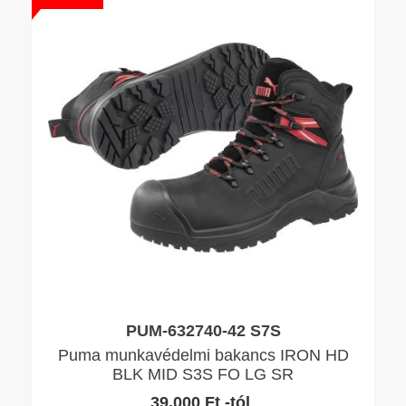
PUM-632740-42 S7S
Puma munkavédelmi bakancs IRON HD
BLK MID S3S FO LG SR
39.000 Ft -tól