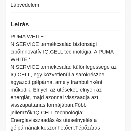
Lábvédelem
Leírás
PUMA WHITE '
N SERVICE termékcsalád biztonsági
cipőInnovatív IQ.CELL technológia: A PUMA
WHITE '
N SERVICE termékcsalád különlegessége az
IQ.CELL, egy közvetlenül a sarokrészbe
ágyazott gélpárna, amely trambulinként
működik. Elnyeli az ütéseket, elnyeli az
energiát, majd azonnal visszaadja azt
visszapattanás formájában.Főbb
jellemzők:IQ.CELL technológia:
Energiavisszaadás és ütéselnyelés a
gélpárnának köszönhetően.Tépőzáras