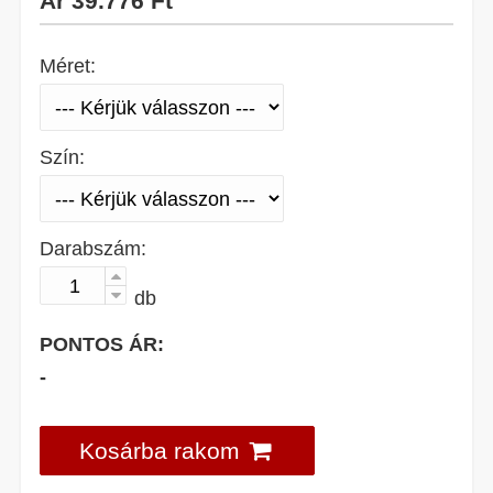
Ár
39.776 Ft
Méret:
Szín:
Darabszám:
db
PONTOS ÁR:
-
Kosárba rakom