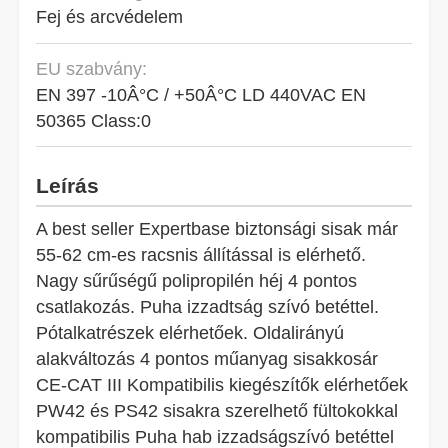
Fej és arcvédelem
EU szabvány:
EN 397 -10Â°C / +50Â°C LD 440VAC EN
50365 Class:0
Leírás
A best seller Expertbase biztonsági sisak már
55-62 cm-es racsnis állítással is elérhető.
Nagy sűrűségű polipropilén héj 4 pontos
csatlakozás. Puha izzadtság szívó betéttel.
Pótalkatrészek elérhetőek. Oldalirányú
alakváltozás 4 pontos műanyag sisakkosár
CE-CAT III Kompatibilis kiegészítők elérhetőek
PW42 és PS42 sisakra szerelhető fültokokkal
kompatibilis Puha hab izzadságszívó betéttel