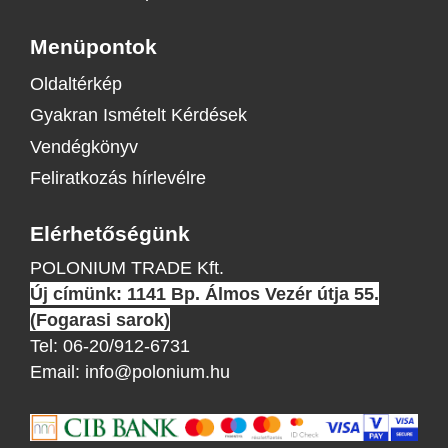
Menüpontok
Oldaltérkép
Gyakran Ismételt Kérdések
Vendégkönyv
Feliratkozás hírlevélre
Elérhetőségünk
POLONIUM TRADE Kft.
Új címünk: 1141 Bp. Álmos Vezér útja 55.
(Fogarasi sarok)
Tel:
06-20/912-6731
Email:
info@polonium.hu