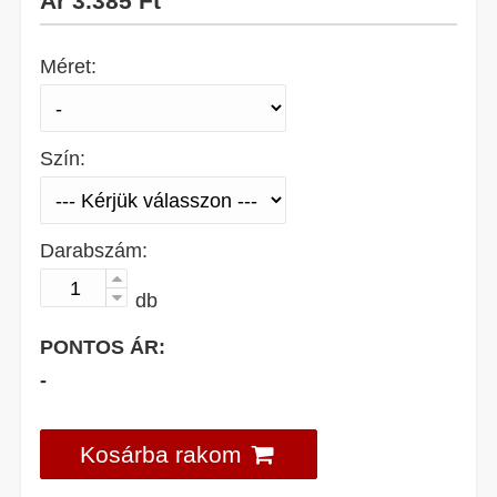
Ár
3.385 Ft
Méret:
Szín:
Darabszám:
db
PONTOS ÁR:
-
Kosárba rakom