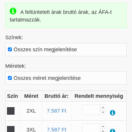
A feltüntetett árak bruttó árak, az ÁFA-t
tartalmazzák.
Színek:
Összes szín megjelenítése
Méretek:
Összes méret megjelenítése
Szín
Méret
Bruttó ár:
Rendelt mennyiség
2XL
7.587 Ft
3XL
7.587 Ft