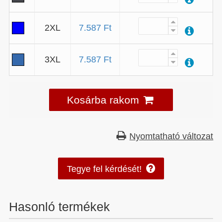
2XL
7.587 Ft
3XL
7.587 Ft
Kosárba rakom
Nyomtatható változat
Tegye fel kérdését!
Hasonló termékek