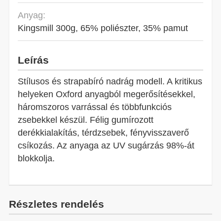
Anyag:
Kingsmill 300g, 65% poliészter, 35% pamut
Leírás
Stílusos és strapabíró nadrág modell. A kritikus
helyeken Oxford anyagból megerősítésekkel,
háromszoros varrással és többfunkciós
zsebekkel készül. Félig gumírozott
derékkialakítás, térdzsebek, fényvisszaverő
csíkozás. Az anyaga az UV sugárzás 98%-át
blokkolja.
Részletes rendelés