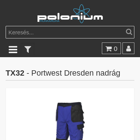
0
TX32
- Portwest Dresden nadrág