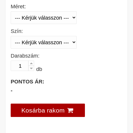
Méret:
Szín:
Darabszám:
db
PONTOS ÁR:
-
Kosárba rakom