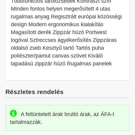
Többfunkciós tárolózsebek Kontraszt szín
Minden fontos helyen megerősített 4 utas
rugalmas anyag Regisztrált európai közösségi
design Modern ergonomikus kialakítás
Magasított derék Zippzár húzó Portwest
logóval Sztreccses ágyékerősítés Zippzáras
oldalsó zseb Kesztyű tartó Tartós puha
poliészter/pamut canvas szövet Kiváló
tapadású zippzár húzó Rugalmas panelek
Részletes rendelés
A feltüntetett árak bruttó árak, az ÁFA-t
tartalmazzák.