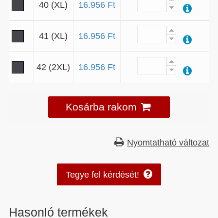
40 (XL)
16.956 Ft
41 (XL)
16.956 Ft
42 (2XL)
16.956 Ft
Kosárba rakom
Nyomtatható változat
Tegye fel kérdését!
Hasonló termékek