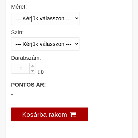
Méret:
Szín:
Darabszám:
db
PONTOS ÁR:
-
Kosárba rakom