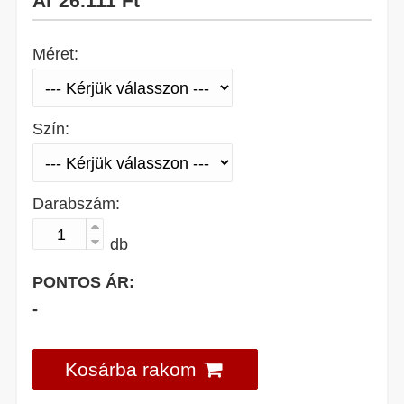
Ár
26.111 Ft
Méret:
Szín:
Darabszám:
db
PONTOS ÁR:
-
Kosárba rakom