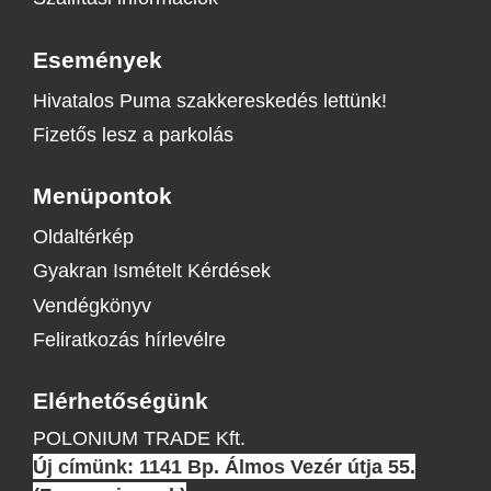
Események
Hivatalos Puma szakkereskedés lettünk!
Fizetős lesz a parkolás
Menüpontok
Oldaltérkép
Gyakran Ismételt Kérdések
Vendégkönyv
Feliratkozás hírlevélre
Elérhetőségünk
POLONIUM TRADE Kft.
Új címünk: 1141 Bp. Álmos Vezér útja 55.