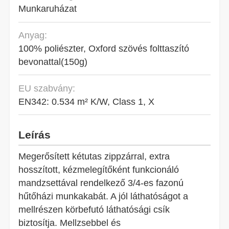
Munkaruházat
Anyag:
100% poliészter, Oxford szövés folttaszító
bevonattal(150g)
EU szabvány:
EN342: 0.534 m² K/W, Class 1, X
Leírás
Megerősített kétutas zippzárral, extra
hosszított, kézmelegítőként funkcionáló
mandzsettával rendelkező 3/4-es fazonú
hűtőházi munkakabát. A jól láthatóságot a
mellrészen körbefutó láthatósági csík
biztosítja. Mellzsebbel és