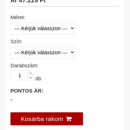
Ár
47.225 Ft
Méret:
Szín:
Darabszám:
db
PONTOS ÁR:
-
Kosárba rakom