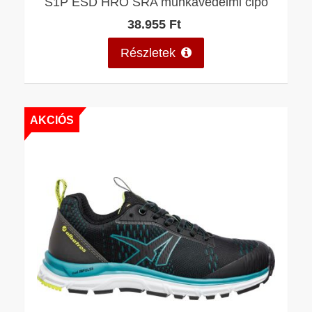
S1P ESD HRO SRA munkavédelmi cipő
38.955 Ft
Részletek
AKCIÓS