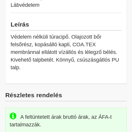
Lábvédelem
Leírás
Védelem nélküli túracipő. Olajozott bőr
felsőrész, kopásálló kapli, COA.TEX
membránnal ellátott vízállós és lélegző bélés.
Kivehető talpbetét. Könnyű, csúszásgátlós PU
talp.
Részletes rendelés
A feltüntetett árak bruttó árak, az ÁFA-t
tartalmazzák.