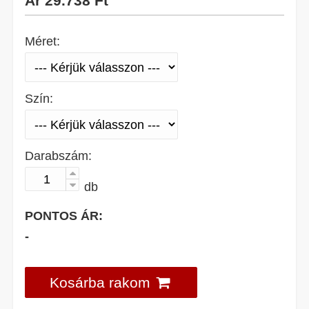
Ár
29.738 Ft
Méret:
Szín:
Darabszám:
db
PONTOS ÁR:
-
Kosárba rakom