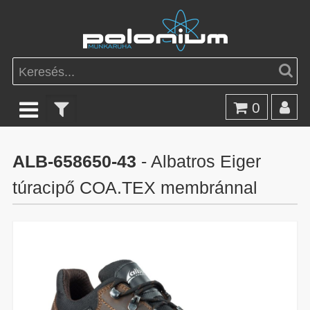
0
ALB-658650-43
- Albatros Eiger
túracipő COA.TEX membránnal