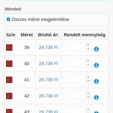
Méretek:
Összes méret megjelenítése
Szín
Méret
Bruttó ár:
Rendelt mennyiség
39
29.738 Ft
40
29.738 Ft
41
29.738 Ft
42
29.738 Ft
43
29.738 Ft