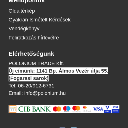
Menüpontok
Oldaltérkép
Gyakran Ismételt Kérdések
Vendégkönyv
Feliratkozás hírlevélre
Elérhetőségünk
POLONIUM TRADE Kft.
Új címünk: 1141 Bp. Álmos Vezér útja 55.
(Fogarasi sarok)
Tel:
06-20/912-6731
Email:
info@polonium.hu