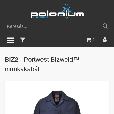
0
BIZ2
- Portwest Bizweld™
munkakabát