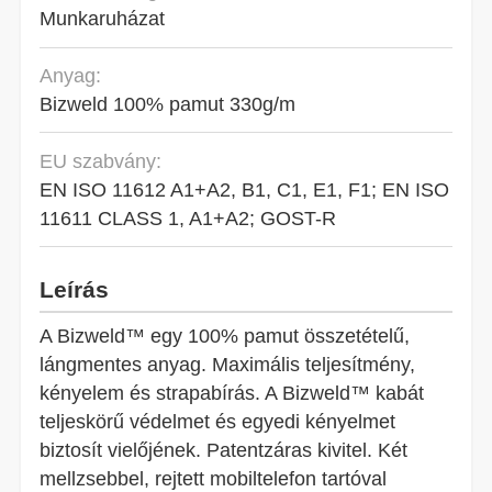
Munkaruházat
Anyag:
Bizweld 100% pamut 330g/m
EU szabvány:
EN ISO 11612 A1+A2, B1, C1, E1, F1; EN ISO
11611 CLASS 1, A1+A2; GOST-R
Leírás
A Bizweld™ egy 100% pamut összetételű,
lángmentes anyag. Maximális teljesítmény,
kényelem és strapabírás. A Bizweld™ kabát
teljeskörű védelmet és egyedi kényelmet
biztosít vielőjének. Patentzáras kivitel. Két
mellzsebbel, rejtett mobiltelefon tartóval