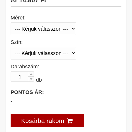
Ár
14.507 Ft
Méret:
Szín:
Darabszám:
db
PONTOS ÁR:
-
Kosárba rakom