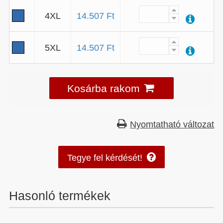
4XL
14.507 Ft
5XL
14.507 Ft
Kosárba rakom
Nyomtatható változat
Tegye fel kérdését!
Hasonló termékek