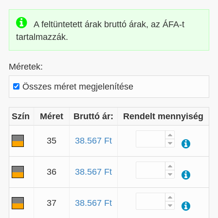
A feltüntetett árak bruttó árak, az ÁFA-t
tartalmazzák.
Méretek:
Összes méret megjelenítése
Szín
Méret
Bruttó ár:
Rendelt mennyiség
35
38.567 Ft
36
38.567 Ft
37
38.567 Ft