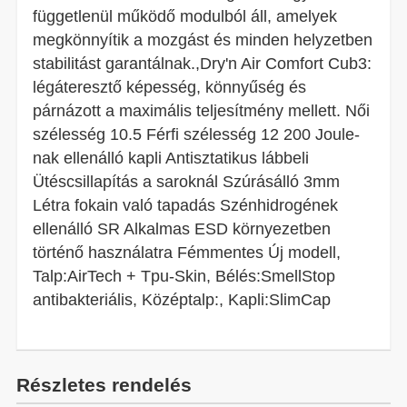
függetlenül működő modulból áll, amelyek
megkönnyítik a mozgást és minden helyzetben
stabilitást garantálnak.,Dry'n Air Comfort Cub3:
légáteresztő képesség, könnyűség és
párnázott a maximális teljesítmény mellett. Női
szélesség 10.5 Férfi szélesség 12 200 Joule-
nak ellenálló kapli Antisztatikus lábbeli
Ütéscsillapítás a saroknál Szúrásálló 3mm
Létra fokain való tapadás Szénhidrogének
ellenálló SR Alkalmas ESD környezetben
történő használatra Fémmentes Új modell,
Talp:AirTech + Tpu-Skin, Bélés:SmellStop
antibakteriális, Középtalp:, Kapli:SlimCap
Részletes rendelés