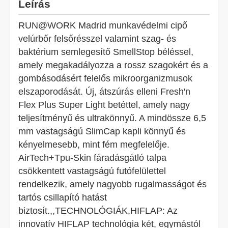
Leírás
RUN@WORK Madrid munkavédelmi cipő
velúrbőr felsőrésszel valamint szag- és
baktérium semlegesítő SmellStop béléssel,
amely megakadályozza a rossz szagokért és a
gombásodásért felelős mikroorganizmusok
elszaporodását. Új, átszúrás elleni Fresh'n
Flex Plus Super Light betéttel, amely nagy
teljesítményű és ultrakönnyű. A mindössze 6,5
mm vastagságú SlimCap kapli könnyű és
kényelmesebb, mint fém megfelelője.
AirTech+Tpu-Skin fáradásgátló talpa
csökkentett vastagságú futófelülettel
rendelkezik, amely nagyobb rugalmasságot és
tartós csillapító hatást
biztosít.,,TECHNOLÓGIÁK,HIFLAP: Az
innovatív HIFLAP technológia két, egymástól