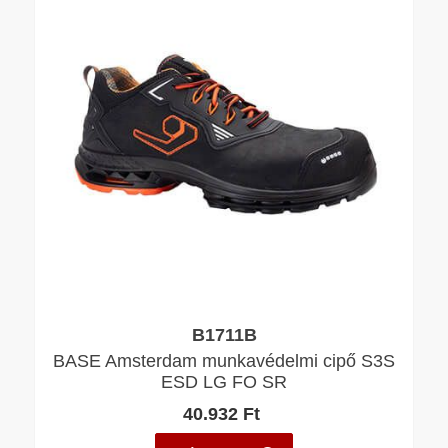
B1711B
BASE Amsterdam munkavédelmi cipő S3S
ESD LG FO SR
40.932 Ft