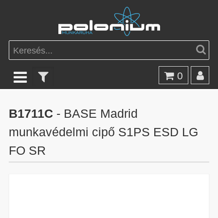
0
B1711C
- BASE Madrid
munkavédelmi cipő S1PS ESD LG
FO SR