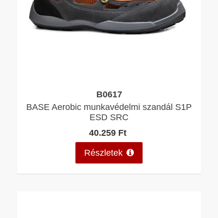
B0617
BASE Aerobic munkavédelmi szandál S1P
ESD SRC
40.259 Ft
Részletek