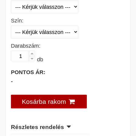
Szín:
Darabszám:
db
PONTOS ÁR:
-
Kosárba rakom
Részletes rendelés