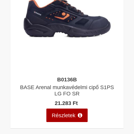
B0136B
BASE Arenal munkavédelmi cipő S1PS
LG FO SR
21.283 Ft
Részletek