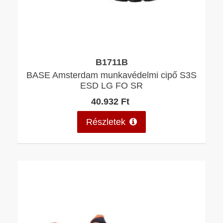
B1711B
BASE Amsterdam munkavédelmi cipő S3S
ESD LG FO SR
40.932 Ft
Részletek