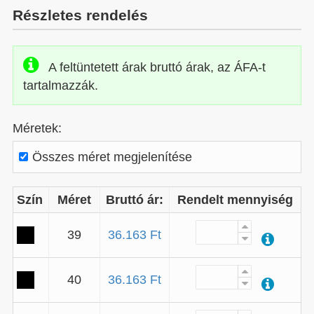
Részletes rendelés
A feltüntetett árak bruttó árak, az ÁFA-t
tartalmazzák.
Méretek:
Összes méret megjelenítése
Szín
Méret
Bruttó ár:
Rendelt mennyiség
39
36.163 Ft
40
36.163 Ft