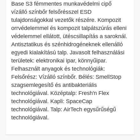
Base S3 fémmentes munkavédelmi cipő
vízálló színbőr felsőrésszel ESD
tulajdonságokkal vezetők részére. Kompozit
orrvédelemmel és kompozit talpátszúrás elleni
védelemmel ellátott, ütéscsillapítás a saroknál.
Antisztatikus és szénhidrogéneknek ellenálló
egyedi kialakítású talp. Javasolt felhasználási
területek: elektronikai ipar, könnyűipar.
Felhasznált anyagok és technológiák:
Felsőrész: Vízálló színbőr. Bélés: SmellStop
szagsemlegesítő és antibakteriális
technológiával. Középtalp: Fresh'n Flex
technológiával. Kapli: SpaceCap
technológiával. Talp: AirTech egysűrűségű
technológiával.