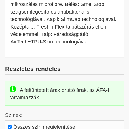
mikroszálas microfibre. Bélés: SmellStop
szagsemlegesítő és antibakteriális
technológiával. Kapli: SlimCap technológiával.
Középtalp: Fresh'n Flex talpátszúrás elleni
védelemmel. Talp: Fáradtsággátló
AirTech+TPU-Skin technológiával.
Részletes rendelés
A feltüntetett árak bruttó árak, az ÁFA-t
tartalmazzák.
Színek:
Összes szín megjelenítése