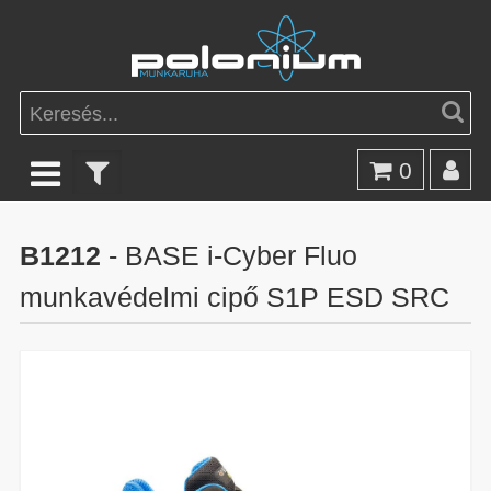
0
B1212
- BASE i-Cyber Fluo
munkavédelmi cipő S1P ESD SRC