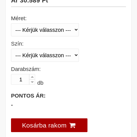
Ár
30.589 Ft
Méret:
Szín:
Darabszám:
db
PONTOS ÁR:
-
Kosárba rakom