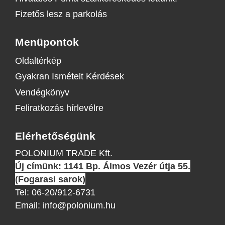
Fizetős lesz a parkolás
Menüpontok
Oldaltérkép
Gyakran Ismételt Kérdések
Vendégkönyv
Feliratkozás hírlevélre
Elérhetőségünk
POLONIUM TRADE Kft.
Új címünk: 1141 Bp. Álmos Vezér útja 55.
(Fogarasi sarok)
Tel:
06-20/912-6731
Email:
info@polonium.hu