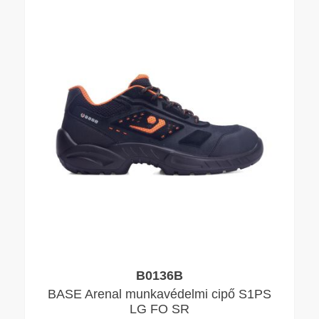
B0136B
BASE Arenal munkavédelmi cipő S1PS
LG FO SR