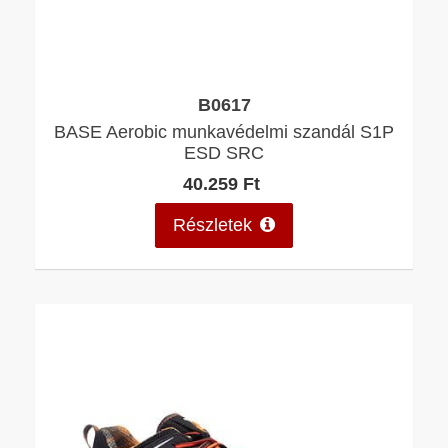
B0617
BASE Aerobic munkavédelmi szandál S1P
ESD SRC
40.259 Ft
Részletek