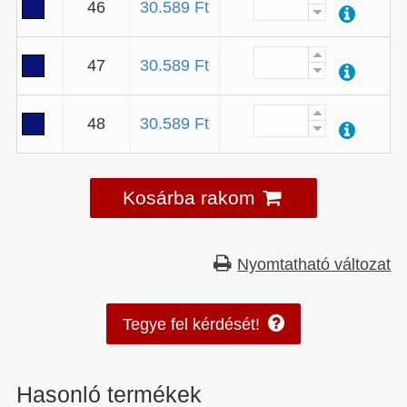
46
30.589 Ft
47
30.589 Ft
48
30.589 Ft
Kosárba rakom
Nyomtatható változat
Tegye fel kérdését!
Hasonló termékek