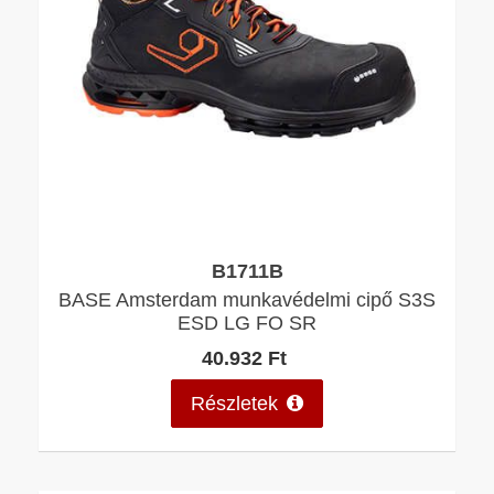
B1711B
BASE Amsterdam munkavédelmi cipő S3S
ESD LG FO SR
40.932 Ft
Részletek