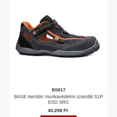
B0617
BASE Aerobic munkavédelmi szandál S1P
ESD SRC
40.259 Ft