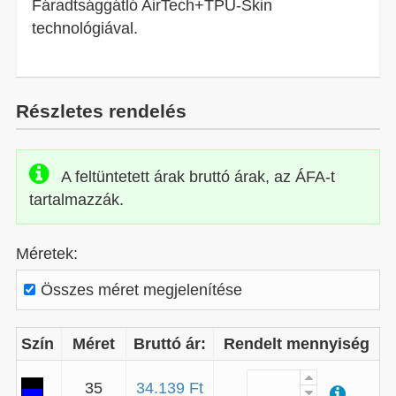
Fáradtsággátló AirTech+TPU-Skin
technológiával.
Részletes rendelés
A feltüntetett árak bruttó árak, az ÁFA-t
tartalmazzák.
Méretek:
Összes méret megjelenítése
Szín
Méret
Bruttó ár:
Rendelt mennyiség
35
34.139 Ft