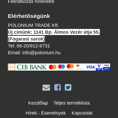
Feliratkozás hírlevélre
Elérhetőségünk
POLONIUM TRADE Kft.
Új címünk: 1141 Bp. Álmos Vezér útja 55.
(Fogarasi sarok)
Tel:
06-20/912-6731
Email:
info@polonium.hu
Kezdőlap
Teljes terméklista
Hírek - Események
Kapcsolat