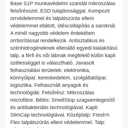
Base S1P munkavédelmi szandál mikroszálas
felsőrésszel, ESD tulajdonsággal. Kompozit
orrvédelemmel és talpátszúrás elleni
védelemmel ellátott, ütéscsillapítás a saroknál.
A minél nagyobb védelem érdekében
orrborítással rendelkezik. Antisztatikus és
szénhidrogéneknek ellenálló egyedi kialakítású
talp, a férfi és női lábnak megfelelő külön kapli
szélességgel is választható. Javasolt
felhasználási területek: elektronika,
könnyűipar, kereskedelem, szolgáltatóipar,
logisztika. Felhasznált anyagok és
technológiák: Felsőrész: Mikroszálas
microfibre. Bélés: SmellStop szagsemlegesítő
és antibakteriális technológiával. Kapli:
SlimCap technológiával. Középtalp: Fresh'n
Flex talpátszúrás elleni védelemmel. Talp: