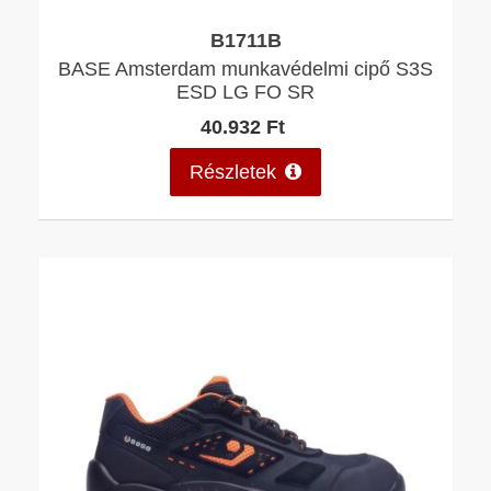
B1711B
BASE Amsterdam munkavédelmi cipő S3S
ESD LG FO SR
40.932 Ft
Részletek