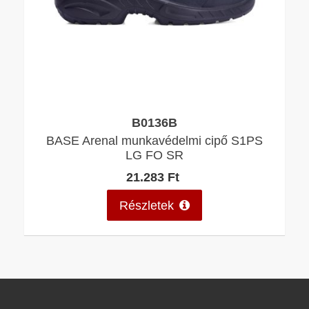
B0136B
BASE Arenal munkavédelmi cipő S1PS
LG FO SR
21.283 Ft
Részletek