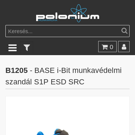
0
B1205
- BASE i-Bit munkavédelmi
szandál S1P ESD SRC