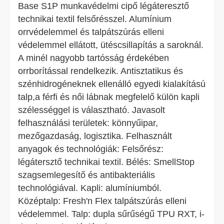
Base S1P munkavédelmi cipő légáteresztő
technikai textil felsőrésszel. Alumínium
orrvédelemmel és talpátszúrás elleni
védelemmel ellátott, ütéscsillapítás a saroknál.
A minél nagyobb tartósság érdekében
orrborítással rendelkezik. Antisztatikus és
szénhidrogéneknek ellenálló egyedi kialakítású
talp,a férfi és női lábnak megfelelő külön kapli
szélességgel is választható. Javasolt
felhasználási területek: könnyűipar,
mezőgazdaság, logisztika. Felhasznált
anyagok és technológiák: Felsőrész:
légátersztő technikai textil. Bélés: SmellStop
szagsemlegesítő és antibakteriális
technológiával. Kapli: alumíniumból.
Középtalp: Fresh'n Flex talpátszúrás elleni
védelemmel. Talp: dupla sűrűségű TPU RXT, i-