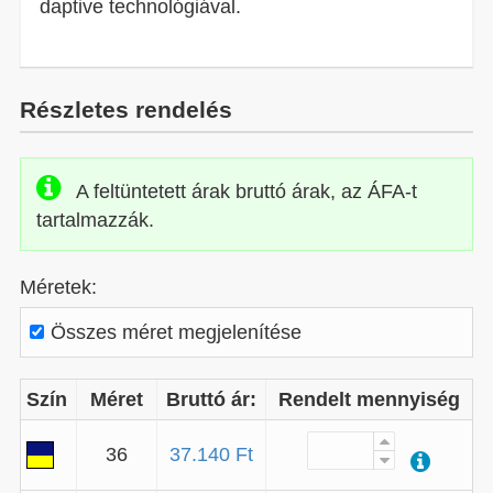
daptive technológiával.
Részletes rendelés
A feltüntetett árak bruttó árak, az ÁFA-t
tartalmazzák.
Méretek:
Összes méret megjelenítése
Szín
Méret
Bruttó ár:
Rendelt mennyiség
36
37.140 Ft