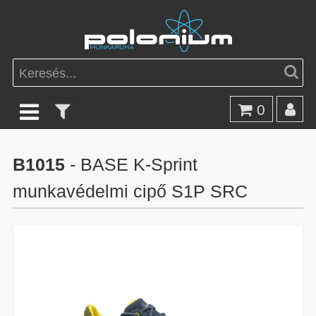
0
B1015
- BASE K-Sprint
munkavédelmi cipő S1P SRC