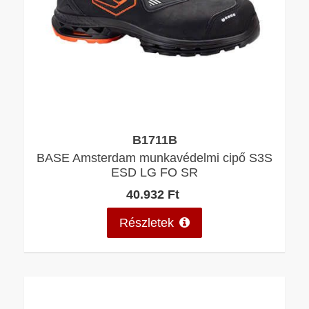
B1711B
BASE Amsterdam munkavédelmi cipő S3S
ESD LG FO SR
40.932 Ft
Részletek