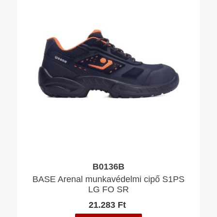
B0136B
BASE Arenal munkavédelmi cipő S1PS
LG FO SR
21.283 Ft