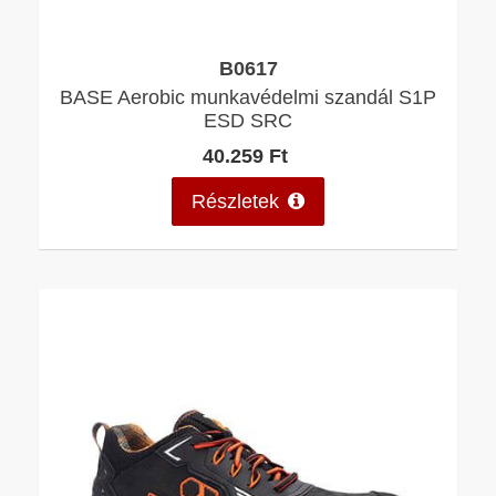
B0617
BASE Aerobic munkavédelmi szandál S1P
ESD SRC
40.259 Ft
Részletek