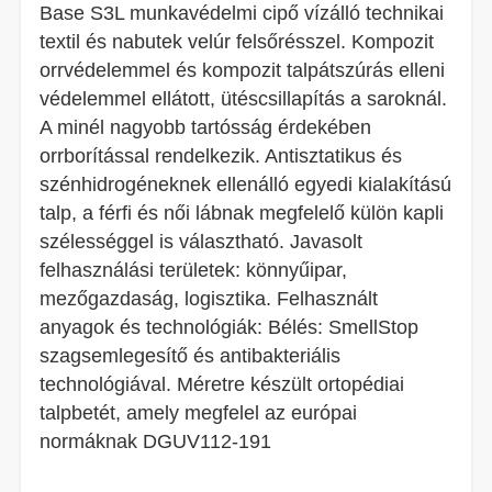
Base S3L munkavédelmi cipő vízálló technikai
textil és nabutek velúr felsőrésszel. Kompozit
orrvédelemmel és kompozit talpátszúrás elleni
védelemmel ellátott, ütéscsillapítás a saroknál.
A minél nagyobb tartósság érdekében
orrborítással rendelkezik. Antisztatikus és
szénhidrogéneknek ellenálló egyedi kialakítású
talp, a férfi és női lábnak megfelelő külön kapli
szélességgel is választható. Javasolt
felhasználási területek: könnyűipar,
mezőgazdaság, logisztika. Felhasznált
anyagok és technológiák: Bélés: SmellStop
szagsemlegesítő és antibakteriális
technológiával. Méretre készült ortopédiai
talpbetét, amely megfelel az európai
normáknak DGUV112-191