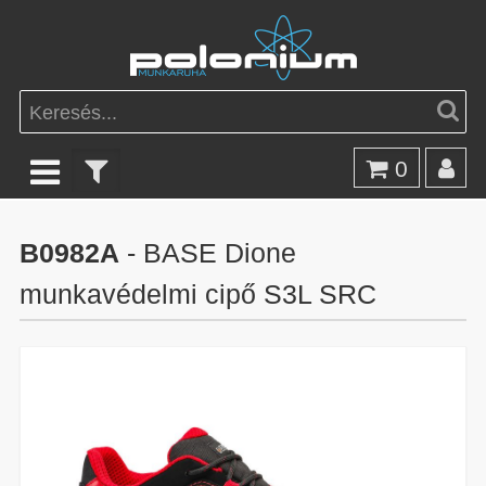
0
B0982A
- BASE Dione
munkavédelmi cipő S3L SRC