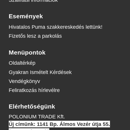
Események
Hivatalos Puma szakkereskedés lettünk!
Fizetős lesz a parkolás
Menüpontok
Oldaltérkép
Gyakran Ismételt Kérdések
Vendégkönyv
Feliratkozás hírlevélre
Elérhetőségünk
POLONIUM TRADE Kft.
Új címünk: 1141 Bp. Álmos Vezér útja 55.