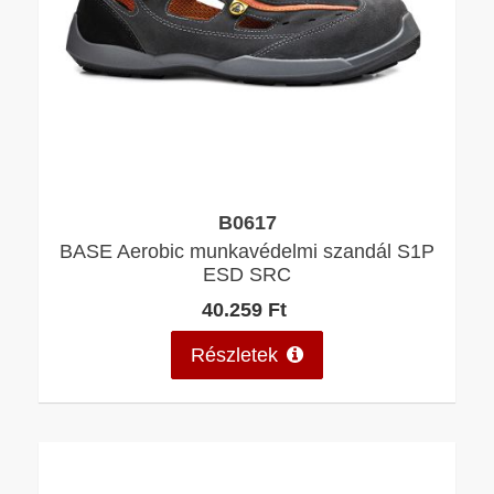
B0617
BASE Aerobic munkavédelmi szandál S1P
ESD SRC
40.259 Ft
Részletek