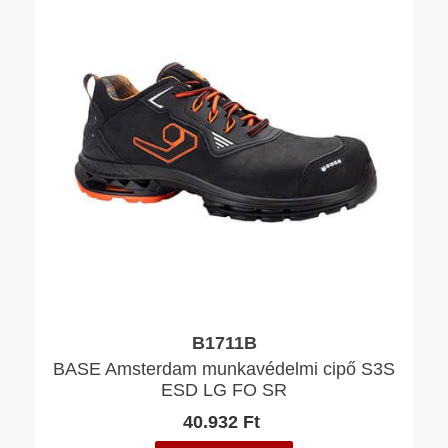
B1711B
BASE Amsterdam munkavédelmi cipő S3S
ESD LG FO SR
40.932 Ft