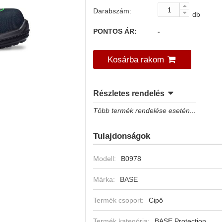
Darabszám:
db
PONTOS ÁR:
-
Kosárba rakom
Részletes rendelés
Több termék rendelése esetén...
Tulajdonságok
Modell:
B0978
Márka:
BASE
Termék csoport:
Cipő
Termék kategória:
BASE Protection