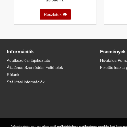
Részletek
Információk
Események
Adatkezelési tájékoztató
Hivatalos Puma
Általános Szerződési Feltételek
Fizetős lesz a 
Rólunk
Szállítási információk
Webáruházunk az alapvető működéshez szükséges cookie-kat használ. T