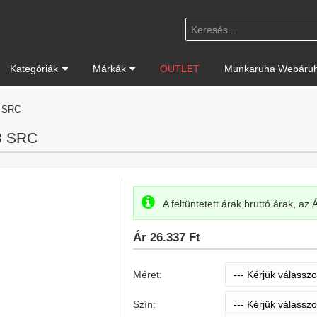
Kategóriák
Márkák
OUTLET
Munkaruha Webáruh
3 SRC
3 SRC
A feltüntetett árak bruttó árak, az
Ár
26.337 Ft
Méret:
Szín: