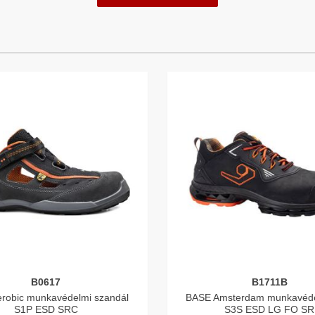
B0617
B1711B
robic munkavédelmi szandál
BASE Amsterdam munkavéde
S1P ESD SRC
S3S ESD LG FO SR