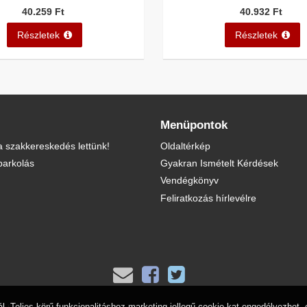
40.259 Ft
40.932 Ft
Részletek
Részletek
Menüpontok
 szakkereskedés lettünk!
Oldaltérkép
parkolás
Gyakran Ismételt Kérdések
Vendégkönyv
Feliratkozás hírlevélre
eljes körű funkcionalitáshoz marketing jellegű cookie-kat engedélyezhet, 