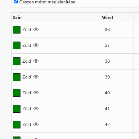
Összes méret megjelenítése
Szín
Méret
Zöld
36
Zöld
37
Zöld
38
Zöld
39
Zöld
40
Zöld
41
Zöld
42