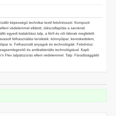
lló képességű technikai textil felsőrésszel. Kompozit
leni védelemmel ellátott, ütéscsillapítás a saroknál.
ló egyedi kialakítású talp, a férfi és női lábnak megfelelő
Javasolt felhasználási területek: könnyűipar, kereskedelem,
ítőipar is. Felhasznált anyagok és technológiák: Felsőrész:
 szagsemlegesítő és antibakteriális technológiával. Kapli:
'n Flex talpátszúrás elleni védelemmel. Talp: Fáradtsággátló