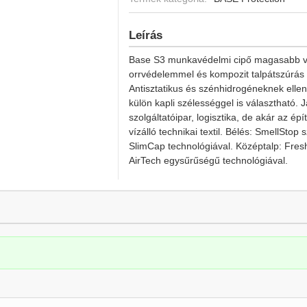
Leírás
Base S3 munkavédelmi cipő magasabb vízá
orrvédelemmel és kompozit talpátszúrás el
Antisztatikus és szénhidrogéneknek ellenál
külön kapli szélességgel is választható. 
szolgáltatóipar, logisztika, de akár az ép
vízálló technikai textil. Bélés: SmellStop
SlimCap technológiával. Középtalp: Fresh
AirTech egysűrűségű technológiával.