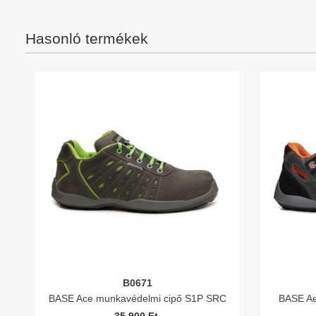
Hasonló termékek
B0671
BASE Ace munkavédelmi cipő S1P SRC
BASE Ae
35.900 Ft