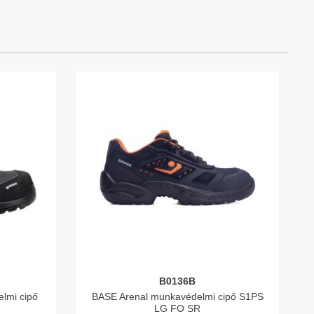
B0136B
lmi cipő
BASE Arenal munkavédelmi cipő S1PS
LG FO SR