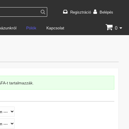
Regisztráció
Belépés
0
ázunkról
Pólók
Kapcsolat
 ÁFA-t tartalmazzák.