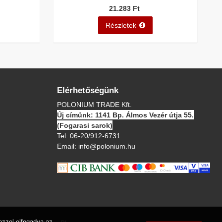
21.283 Ft
Részletek
Elérhetőségünk
POLONIUM TRADE Kft.
Új címünk: 1141 Bp. Álmos Vezér útja 55.
(Fogarasi sarok)
Tel:
06-20/912-6731
Email:
info@polonium.hu
ezzel elfogadva az