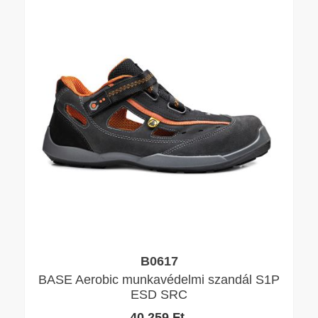
B0617
BASE Aerobic munkavédelmi szandál S1P
ESD SRC
40.259 Ft