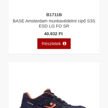
B1711B
BASE Amsterdam munkavédelmi cipő S3S
ESD LG FO SR
40.932 Ft
Részletek