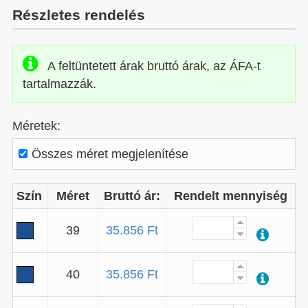
Részletes rendelés
A feltüntetett árak bruttó árak, az ÁFA-t
tartalmazzák.
Méretek:
Összes méret megjelenítése
Szín
Méret
Bruttó ár:
Rendelt mennyiség
39
35.856 Ft
40
35.856 Ft