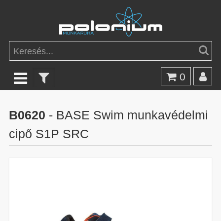
0
B0620
- BASE Swim munkavédelmi
cipő S1P SRC