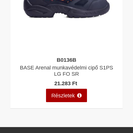
B0136B
BASE Arenal munkavédelmi cipő S1PS
LG FO SR
21.283 Ft
Részletek