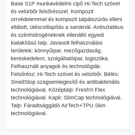
Base S1P munkavédelmi cipő Hi-Tech szövet
és velúrbőr felsőrésszel. Kompozit
orrvédelemmel és kompozit talpátszúrás elleni
ellátott, ütéscsillapítás a saroknál. Antisztatikus
és szénhidrogéneknek ellenálló egyedi
kialakítású talp. Javasolt felhasználási
területek: könnyűipar, mezőgazdaság,
kereskedelem, szolgáltatóipar, logisztika.
Felhasznált anyagok és technológiák:
Felsőrész: Hi-Tech szövet és velúrbőr. Bélés:
SmellStop szagsemlegesítő és antibakteriális
technológiával. Középtalp: Fresh'n Flex
technológiával. Kapli: SlimCap technológiával.
Talp: Fáradtsággátló AirTech+TPU Skin
technológiával.