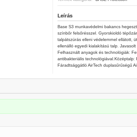
Leírás
Base S3 munkavédelmi bakancs hegesztő
színbőr felsőrésszel. Gyorskioldó tépőzá
talpátszúrás elleni védelemmel ellátott, 
ellenálló egyedi kialakítású talp. Javasolt
Felhasznált anyagok és technológiák: Fe
antibakteriális technológiával.Középtalp: 
Fáradtsággátló AirTech duplasűrűségű A