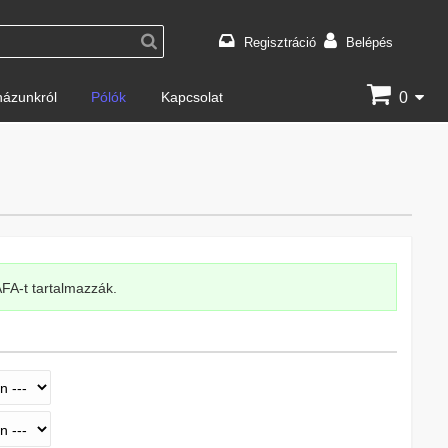
Regisztráció
Belépés
0
ázunkról
Pólók
Kapcsolat
 ÁFA-t tartalmazzák.