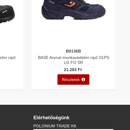
B0136B
lmi cipő
BASE Arenal munkavédelmi cipő S1PS
LG FO SR
21.283 Ft
Részletek
Elérhetőségünk
POLONIUM TRADE Kft.