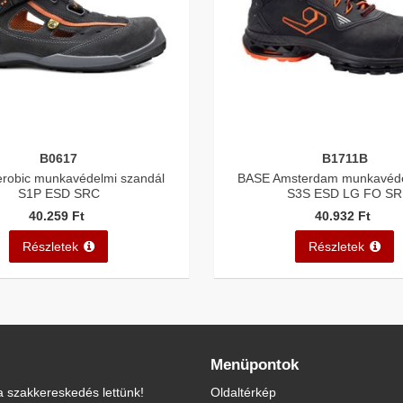
B0617
B1711B
robic munkavédelmi szandál
BASE Amsterdam munkavéde
S1P ESD SRC
S3S ESD LG FO SR
40.259 Ft
40.932 Ft
Részletek
Részletek
Menüpontok
 szakkereskedés lettünk!
Oldaltérkép