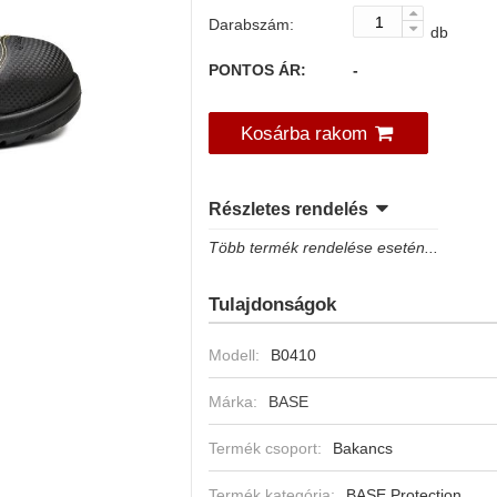
Darabszám:
db
PONTOS ÁR:
-
Kosárba rakom
Részletes rendelés
Több termék rendelése esetén...
Tulajdonságok
Modell:
B0410
Márka:
BASE
Termék csoport:
Bakancs
Termék kategória:
BASE Protection