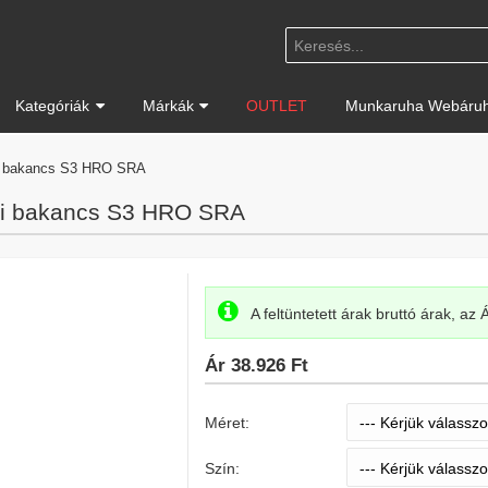
Kategóriák
Márkák
OUTLET
Munkaruha Webáruh
i bakancs S3 HRO SRA
i bakancs S3 HRO SRA
A feltüntetett árak bruttó árak, az
Ár
38.926 Ft
Méret:
Szín: