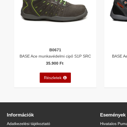
B0671
BASE Ace munkavédelmi cipő S1P SRC
BASE Ae
35.900 Ft
Részletek
Információk
Események
Adatkezelési tájékoztató
Hivatalos Puma