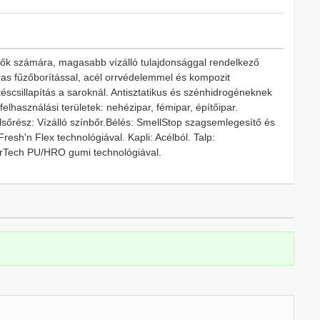
k számára, magasabb vízálló tulajdonsággal rendelkező
ras fűzőborítással, acél orrvédelemmel és kompozit
ütéscsillapítás a saroknál. Antisztatikus és szénhidrogéneknek
 felhasználási területek: nehézipar, fémipar, építőipar.
lsőrész: Vízálló színbőr.Bélés: SmellStop szagsemlegesítő és
Fresh'n Flex technológiával. Kapli: Acélból. Talp:
irTech PU/HRO gumi technológiával.