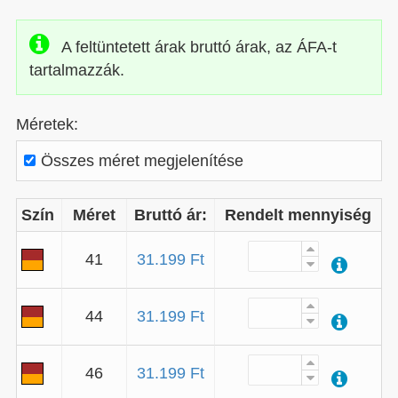
A feltüntetett árak bruttó árak, az ÁFA-t
tartalmazzák.
Méretek:
Összes méret megjelenítése
Szín
Méret
Bruttó ár:
Rendelt mennyiség
41
31.199 Ft
44
31.199 Ft
46
31.199 Ft