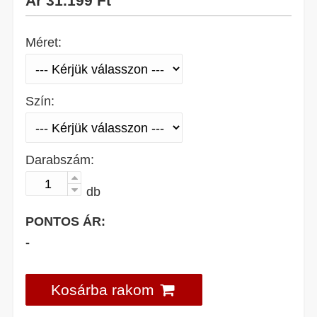
Ár
31.199 Ft
Méret:
Szín:
Darabszám:
db
PONTOS ÁR:
-
Kosárba rakom