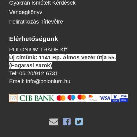
Gyakran Ismételt Kérdések
Vendégkönyv
Feliratkozás hírlevélre
Elérhetőségünk
POLONIUM TRADE Kft.
Új címünk: 1141 Bp. Álmos Vezér útja 55.
(Fogarasi sarok)
Tel:
06-20/912-6731
Email:
info@polonium.hu