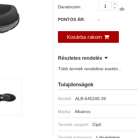
Darabszám:
db
PONTOS ÁR:
-
Kosárba rakom
Részletes rendelés
Több termék rendelése esetén...
Tulajdonságok
Modell:
ALB-645240-39
Márka:
Albatros
Termék csoport:
Cipő
Termék kategória:
Lábvédelem