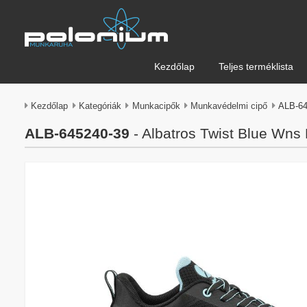
Kezdőlap
Teljes terméklista
Kezdőlap
Kategóriák
Munkacipők
Munkavédelmi cipő
ALB-64
ALB-645240-39
- Albatros Twist Blue Wn