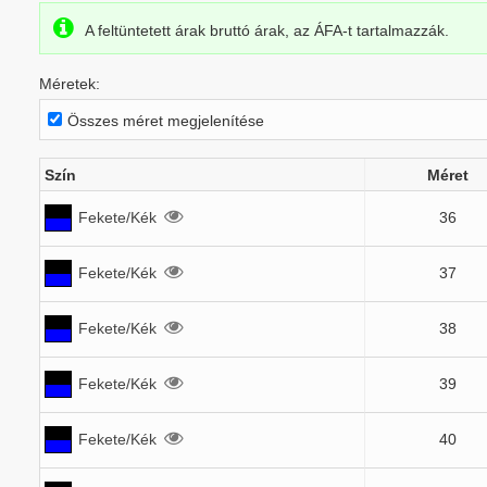
A feltüntetett árak bruttó árak, az ÁFA-t tartalmazzák.
Méretek:
Összes méret megjelenítése
Szín
Méret
Fekete/Kék
36
Fekete/Kék
37
Fekete/Kék
38
Fekete/Kék
39
Fekete/Kék
40