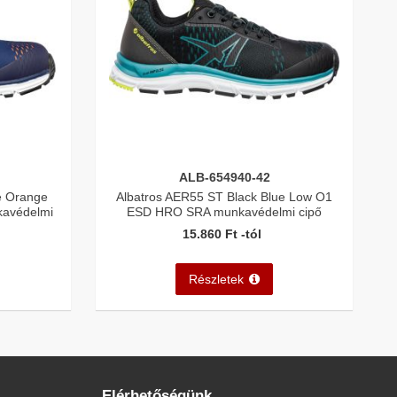
ALB-654940-42
e Orange
Albatros AER55 ST Black Blue Low O1
avédelmi
ESD HRO SRA munkavédelmi cipő
15.860 Ft -tól
Részletek
Elérhetőségünk