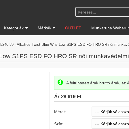
Kategóriák
Márkák
OUTLET
Munkaruha Webáruh
5240-39 - Albatros Twist Blue Wns Low S1PS ESD FO HRO SR női munkavé
s Low S1PS ESD FO HRO SR női munkavédelmi
A feltüntetett árak bruttó árak, az
Ár
28.619 Ft
Méret:
Szín: