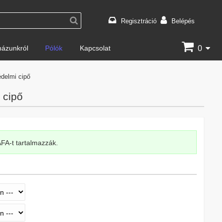
Regisztráció
Belépés
0
ázunkról
Pólók
Kapcsolat
delmi cipő
 cipő
 ÁFA-t tartalmazzák.