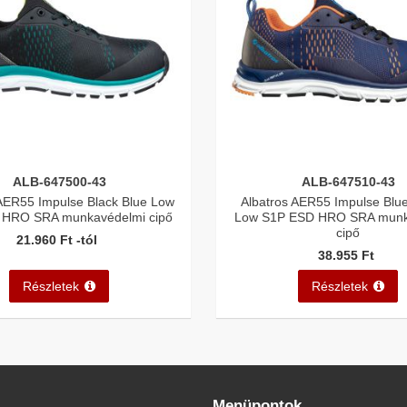
ALB-647500-43
ALB-647510-43
 AER55 Impulse Black Blue Low
Albatros AER55 Impulse Blu
 HRO SRA munkavédelmi cipő
Low S1P ESD HRO SRA munk
cipő
21.960 Ft -tól
38.955 Ft
Részletek
Részletek
Menüpontok