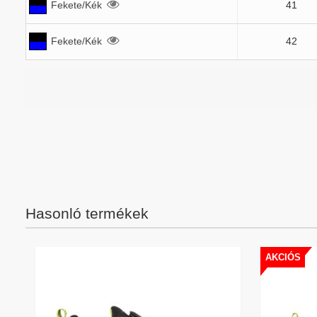
Fekete/Kék
41
Fekete/Kék
42
Hasonló termékek
AKCIÓS