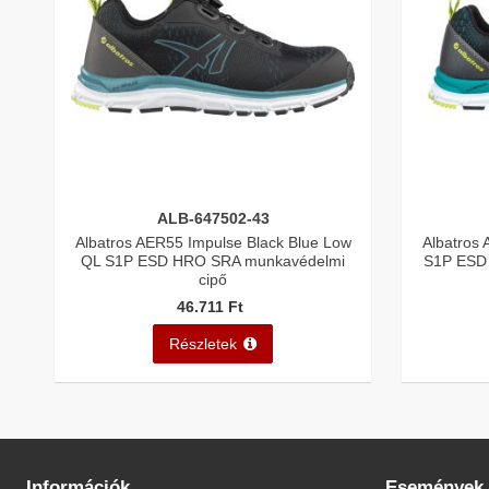
ALB-647502-43
Albatros AER55 Impulse Black Blue Low
Albatros
QL S1P ESD HRO SRA munkavédelmi
S1P ESD
cipő
46.711 Ft
Részletek
Információk
Események