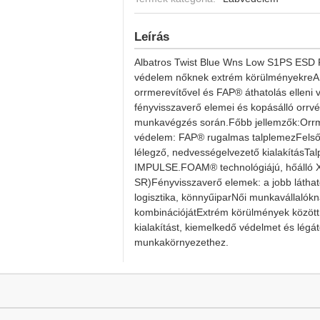
Leírás
Albatros Twist Blue Wns Low S1PS ESD 
védelem nőknek extrém körülményekre
orrmerevítővel és FAP® áthatolás elleni
fényvisszaverő elemei és kopásálló orrv
munkavégzés során.Főbb jellemzők:Orrme
védelem: FAP® rugalmas talplemezFelsőr
lélegző, nedvességelvezető kialakításTal
IMPULSE.FOAM® technológiájú, hőálló X
SR)Fényvisszaverő elemek: a jobb láthat
logisztika, könnyűiparNői munkavállalókn
kombinációjátExtrém körülmények között 
kialakítást, kiemelkedő védelmet és légát
munkakörnyezethez.