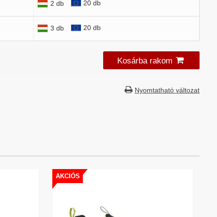
20 db
2 db
20 db
3 db
Kosárba rakom
Nyomtatható változat
AKCIÓS