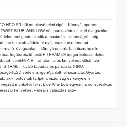
FO HRO SR női munkavédelmi cipő – Könnyű, sportos
A TWIST BLUE WNS LOW női munkavédelmi cipő üvegszálas
 védelemmel gondoskodik a maximális biztonságról, míg
édelme fokozott védelmet nyújtanak a mindennapi
revítő: üvegszálas – könnyű és erősTalpátszúrás elleni
ész: légáteresztő textil FITFRAME® megerősítésselBélés:
pbetét: comfit® AIR – anatómiai és kényelmesKülső talp:
TS TRAIL – kiváló tapadás és párnázás (HRO,
óságértESD-védelem: igenAjánlott felhasználás:Gyártás,
ak, akik fontosnak tartják a biztonság és kényelem
végzett munkákA Twist Blue Wns Low egyesíti a női specifikus
eresztő kényelmet – ideális választás aktív