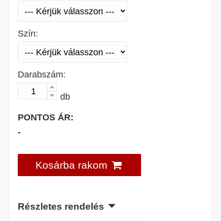
Szín:
Darabszám:
db
PONTOS ÁR:
-
Kosárba rakom
Részletes rendelés