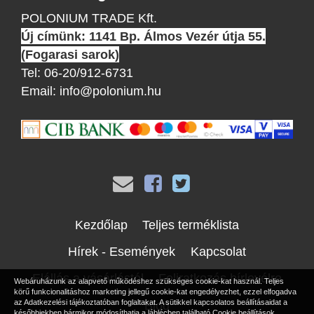
POLONIUM TRADE Kft.
Új címünk: 1141 Bp. Álmos Vezér útja 55.
(Fogarasi sarok)
Tel:
06-20/912-6731
Email:
info@polonium.hu
Kezdőlap
Teljes terméklista
Hírek - Események
Kapcsolat
Elállás a vásárlástól
Feliratkozás hírlevélre
Webáruházunk az alapvető működéshez szükséges cookie-kat használ. Teljes
körű funkcionalitáshoz marketing jellegű cookie-kat engedélyezhet, ezzel elfogadva
Blog
az
Adatkezelési tájékoztatóban
foglaltakat. A sütikkel kapcsolatos beállításaidat a
későbbiekben bármikor módosíthatja a láblécben található Cookie beállítások