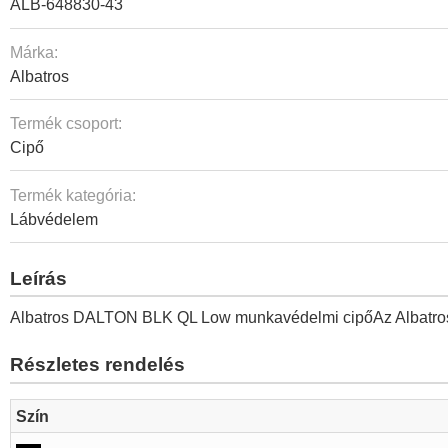
ALB-648830-43
Márka:
Albatros
Termék csoport:
Cipő
Termék kategória:
Lábvédelem
Leírás
Albatros DALTON BLK QL Low munkavédelmi cipőAz Albatros DA
Részletes rendelés
Szín